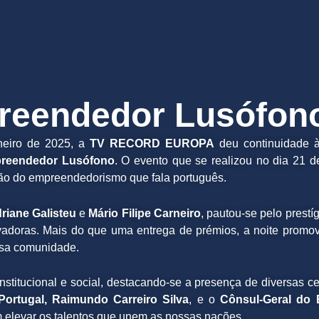
reendedor Lusófono 
aneiro de 2025, a
TV RECORD EUROPA
deu continuidade à
preendedor Lusófono
. O evento que se realizou no dia 21 
ação do empreendedorismo que fala português.
riane Galisteu
e
Mário Filipe Carneiro
, pautou-se pelo prestí
novadoras. Mais do que uma entrega de prémios, a noite prom
ssa comunidade.
titucional e social, destacando-se a presença de diversas ce
ortugal, Raimundo Carreiro Silva
, e o
Cônsul-Geral do 
m elevar os talentos que unem as nossas nações.